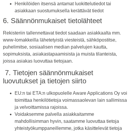
Henkilöiden itsensä antamat luokittelutiedot tai
asiakkaan suostumuksella kerättävät tiedot
6. Säännönmukaiset tietolähteet
Rekisteriin tallennettavat tiedot saadaan asiakkaalta mm.
www-lomakkeilla lähetetyistä viesteistä, sähköpostitse,
puhelimitse, sosiaalisen median palvelujen kautta,
sopimuksista, asiakastapaamisista ja muista tilanteista,
joissa asiakas luovuttaa tietojaan.
7. Tietojen säännönmukaiset
luovutukset ja tietojen siirto
EU:n tai ETA:n ulkopuolelle Aware Applications Oy voi
toimittaa henkilötietoja voimassaolevan lain sallimissa
ja velvoittamissa rajoissa.
Voidaksemme palvella asiakkaitamme
mahdollisimman hyvin, saatamme luovuttaa tietoja
yhteistyökumppaneillemme, jotka käsittelevät tietoja