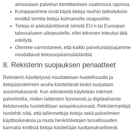
ainoastaan palvelun toimittamisen vaatimissa rajoissa.
Kumppanimme eivät käytä tietoja muihin tarkoituksiin
eivätkä toimita tietoja kolmansille osapuolille.
Tietoja ei pääsääntöisesti siirretä EU:n tai Euroopan
talousalueen ulkopuolelle, ellei tekninen toteutus tätä
edellytä.
Olemme varmistaneet, että kaikki palveluntarjoajamme
noudattavat tietosuojalainsäädäntöä.
8. Rekisterin suojauksen periaatteet
Rekisterin käsittelyssä noudatetaan huolellisuutta ja
tietojärjestelmien avulla käsiteltävät tiedot suojataan
asianmukaisesti. Kun rekistereitä käytetään internet-
palvelimilla, niiden laitteiston fyysisestä ja digitaalisesta
tietoturvasta huolehditaan asiaankuuluvasti. Rekisterinpitäjä
huolehtii siitä, että tallennettuja tietoja sekä palvelimien
käyttöoikeuksia ja muita henkilötietojen turvallisuuden
kannalta kriittisiä tietoja käsitellään luottamuksellisesti.