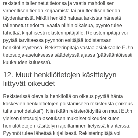
rekisteriin tallennetut tietonsa ja vaatia mahdollisen
virheellisen tiedon korjaamista tai puutteellisen tiedon
täydentämistä. Mikäli henkilö haluaa tarkistaa hänestä
tallennetut tiedot tai vaatia niihin oikaisua, pyyntö tulee
lähettää kirjallisesti rekisterinpitäjälle. Rekisterinpitäjä voi
pyytää tarvittaessa pyynnön esittäjää todistamaan
henkilöllisyytensä. Rekisterinpitäjä vastaa asiakkaalle EU:n
tietosuoja-asetuksessa säädetyssä ajassa (pääsääntöisesti
kuukauden kuluessa).
12. Muut henkilötietojen käsittelyyn
liittyvät oikeudet
Rekisterissä olevalla henkilöllä on oikeus pyytää häntä
koskevien henkilötietojen poistamiseen rekisteristä (”oikeus
tulla unohdetuksi”). Niin ikään rekisteröidyillä on muut EU:n
yleisen tietosuoja-asetuksen mukaiset oikeudet kuten
henkilötietojen käsittelyn rajoittaminen tietyissä tilanteissa.
Pyynnöt tulee lähettää kirjallisesti. Rekisterinpitäjä voi