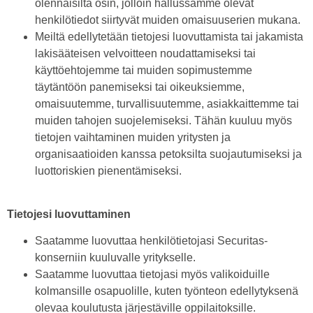
olennaisilta osin, jolloin hallussamme olevat
henkilötiedot siirtyvät muiden omaisuuserien mukana.
Meiltä edellytetään tietojesi luovuttamista tai jakamista
lakisääteisen velvoitteen noudattamiseksi tai
käyttöehtojemme tai muiden sopimustemme
täytäntöön panemiseksi tai oikeuksiemme,
omaisuutemme, turvallisuutemme, asiakkaittemme tai
muiden tahojen suojelemiseksi. Tähän kuuluu myös
tietojen vaihtaminen muiden yritysten ja
organisaatioiden kanssa petoksilta suojautumiseksi ja
luottoriskien pienentämiseksi.
Tietojesi luovuttaminen
Saatamme luovuttaa henkilötietojasi Securitas-
konserniin kuuluvalle yritykselle.
Saatamme luovuttaa tietojasi myös valikoiduille
kolmansille osapuolille, kuten työnteon edellytyksenä
olevaa koulutusta järjestäville oppilaitoksille.