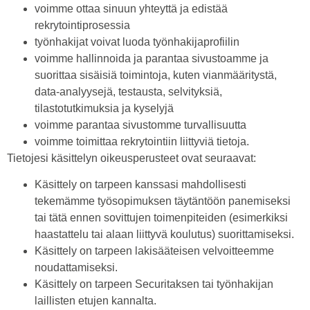
voimme ottaa sinuun yhteyttä ja edistää
rekrytointiprosessia
työnhakijat voivat luoda työnhakijaprofiilin
voimme hallinnoida ja parantaa sivustoamme ja
suorittaa sisäisiä toimintoja, kuten vianmääritystä,
data-analyysejä, testausta, selvityksiä,
tilastotutkimuksia ja kyselyjä
voimme parantaa sivustomme turvallisuutta
voimme toimittaa rekrytointiin liittyviä tietoja.
Tietojesi käsittelyn oikeusperusteet ovat seuraavat:
Käsittely on tarpeen kanssasi mahdollisesti
tekemämme työsopimuksen täytäntöön panemiseksi
tai tätä ennen sovittujen toimenpiteiden (esimerkiksi
haastattelu tai alaan liittyvä koulutus) suorittamiseksi.
Käsittely on tarpeen lakisääteisen velvoitteemme
noudattamiseksi.
Käsittely on tarpeen Securitaksen tai työnhakijan
laillisten etujen kannalta.