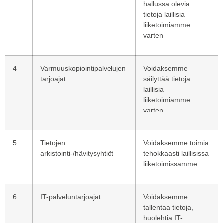
hallussa olevia
tietoja laillisia
liiketoimiamme
varten
4
Varmuuskopiointipalvelujen
Voidaksemme
tarjoajat
säilyttää tietoja
laillisia
liiketoimiamme
varten
5
Tietojen
Voidaksemme toimia
arkistointi-/hävitysyhtiöt
tehokkaasti laillisissa
liiketoimissamme
6
IT-palveluntarjoajat
Voidaksemme
tallentaa tietoja,
huolehtia IT-