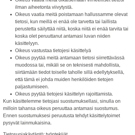
ilman aiheetonta viivytystä.
Oikeus vaatia meitä poistamaan hallussamme olevat
tietosi, kun meillä ei enää ole tarvetta tai laillista
perustetta säilyttää niitä, koska niitä ei enää tarvita tai
koska olet peruuttanut antamasi luvan niiden
käsittelyyn.
Oikeus vastustaa tietojesi käsittelyä
Oikeus pyytää meitä antamaan tietosi siirrettävässä
muodossa tai, mikäli se on teknisesti mahdollista,
siirtämään tiedot toiselle taholle sillä edellytyksellä,
että tämä ei johda muiden henkilöiden tietojen
paljastumiseen.
Oikeus pyytää tietojesi käsittelyn rajoittamista.
Kun käsittelemme tietojasi suostumuksellasi, sinulla on
milloin tahansa oikeus peruuttaa antamasi suostumus.
Ennen suostumuksesi peruutusta tehdyt käsittelytoimet
pysyvät lainmukaisina.
Tietosuojakäytäntö: työntekijät