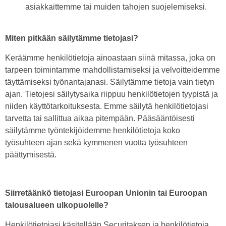
asiakkaittemme tai muiden tahojen suojelemiseksi.
Miten pitkään säilytämme tietojasi?
Keräämme henkilötietoja ainoastaan siinä mitassa, joka on
tarpeen toimintamme mahdollistamiseksi ja velvoitteidemme
täyttämiseksi työnantajanasi. Säilytämme tietoja vain tietyn
ajan. Tietojesi säilytysaika riippuu henkilötietojen tyypistä ja
niiden käyttötarkoituksesta. Emme säilytä henkilötietojasi
tarvetta tai sallittua aikaa pitempään. Pääsääntöisesti
säilytämme työntekijöidemme henkilötietoja koko
työsuhteen ajan sekä kymmenen vuotta työsuhteen
päättymisestä.
Siirretäänkö tietojasi Euroopan Unionin tai Euroopan
talousalueen ulkopuolelle?
Henkilötietojasi käsitellään Securitaksen ja henkilötietoja