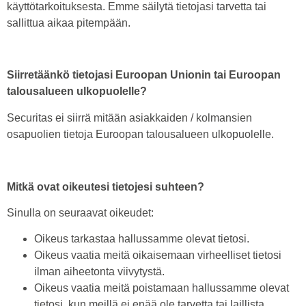
käyttötarkoituksesta. Emme säilytä tietojasi tarvetta tai
sallittua aikaa pitempään.
Siirretäänkö tietojasi Euroopan Unionin tai Euroopan
talousalueen ulkopuolelle?
Securitas ei siirrä mitään asiakkaiden / kolmansien
osapuolien tietoja Euroopan talousalueen ulkopuolelle.
Mitkä ovat oikeutesi tietojesi suhteen?
Sinulla on seuraavat oikeudet:
Oikeus tarkastaa hallussamme olevat tietosi.
Oikeus vaatia meitä oikaisemaan virheelliset tietosi
ilman aiheetonta viivytystä.
Oikeus vaatia meitä poistamaan hallussamme olevat
tietosi, kun meillä ei enää ole tarvetta tai laillista