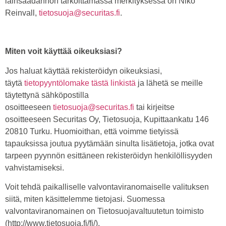
lainsäädännön tarkoittamassa merkityksessä on Niko
Reinvall,
tietosuoja@securitas.fi
.
Miten voit käyttää oikeuksiasi?
Jos haluat käyttää rekisteröidyn oikeuksiasi,
täytä
tietopyyntölomake tästä linkistä
ja lähetä se meille
täytettynä sähköpostilla
osoitteeseen
tietosuoja@securitas.fi
tai kirjeitse
osoitteeseen Securitas Oy, Tietosuoja, Kupittaankatu 146
20810 Turku. Huomioithan, että voimme tietyissä
tapauksissa joutua pyytämään sinulta lisätietoja, jotka ovat
tarpeen pyynnön esittäneen rekisteröidyn henkilöllisyyden
vahvistamiseksi.
Voit tehdä paikalliselle valvontaviranomaiselle valituksen
siitä, miten käsittelemme tietojasi. Suomessa
valvontaviranomainen on Tietosuojavaltuutetun toimisto
(http://www.tietosuoja.fi/fi/).