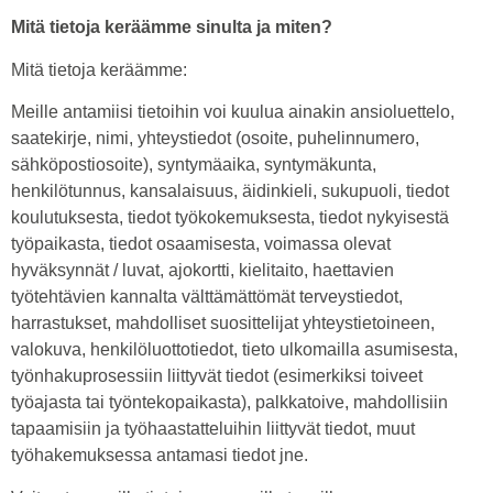
Mitä tietoja keräämme sinulta ja miten?
Mitä tietoja keräämme:
Meille antamiisi tietoihin voi kuulua ainakin ansioluettelo,
saatekirje, nimi, yhteystiedot (osoite, puhelinnumero,
sähköpostiosoite), syntymäaika, syntymäkunta,
henkilötunnus, kansalaisuus, äidinkieli, sukupuoli, tiedot
koulutuksesta, tiedot työkokemuksesta, tiedot nykyisestä
työpaikasta, tiedot osaamisesta, voimassa olevat
hyväksynnät / luvat, ajokortti, kielitaito, haettavien
työtehtävien kannalta välttämättömät terveystiedot,
harrastukset, mahdolliset suosittelijat yhteystietoineen,
valokuva, henkilöluottotiedot, tieto ulkomailla asumisesta,
työnhakuprosessiin liittyvät tiedot (esimerkiksi toiveet
työajasta tai työntekopaikasta), palkkatoive, mahdollisiin
tapaamisiin ja työhaastatteluihin liittyvät tiedot, muut
työhakemuksessa antamasi tiedot jne.