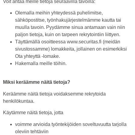
Voit antaa meille tietoja seuraavilla tavoilla:
Olemalla meihin yhteydessä puhelimitse,
sähköpostitse, työnhakujärjestelmämme kautta tai
muulla tavoin. Pyydämme sinua antamaan vain niin
paljon tietoja, kuin on tarpeen rekrytointiin liittyen.
Täyttämällä osoitteessa www.securitas.fi (meidän
sivustossamme) lomakkeita, jollainen on esimerkiksi
Ota yhteyttä -lomake.
Hakemalla meille töihin.
Miksi keräämme näitä tietoja?
Keräämme näitä tietoja voidaksemme rekrytoida
henkilökuntaa.
Käytämme näitä tietoja, jotta
voimme arvioida työntekijöiden soveltuvuutta tarjolla
oleviin tehtäviin