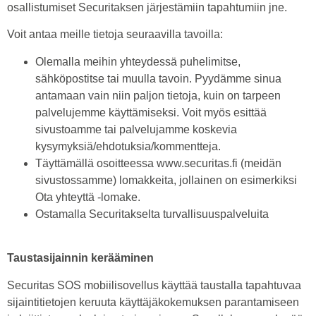
osallistumiset Securitaksen järjestämiin tapahtumiin jne.
Voit antaa meille tietoja seuraavilla tavoilla:
Olemalla meihin yhteydessä puhelimitse,
sähköpostitse tai muulla tavoin. Pyydämme sinua
antamaan vain niin paljon tietoja, kuin on tarpeen
palvelujemme käyttämiseksi. Voit myös esittää
sivustoamme tai palvelujamme koskevia
kysymyksiä/ehdotuksia/kommentteja.
Täyttämällä osoitteessa www.securitas.fi (meidän
sivustossamme) lomakkeita, jollainen on esimerkiksi
Ota yhteyttä -lomake.
Ostamalla Securitakselta turvallisuuspalveluita
Taustasijainnin kerääminen
Securitas SOS mobiilisovellus käyttää taustalla tapahtuvaa
sijaintitietojen keruuta käyttäjäkokemuksen parantamiseen