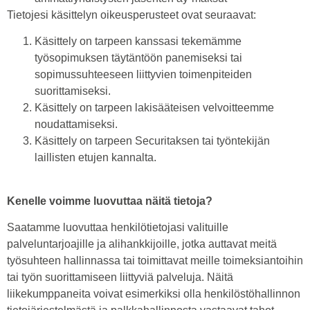
Tietojesi käsittelyn oikeusperusteet ovat seuraavat:
Käsittely on tarpeen kanssasi tekemämme
työsopimuksen täytäntöön panemiseksi tai
sopimussuhteeseen liittyvien toimenpiteiden
suorittamiseksi.
Käsittely on tarpeen lakisääteisen velvoitteemme
noudattamiseksi.
Käsittely on tarpeen Securitaksen tai työntekijän
laillisten etujen kannalta.
Kenelle voimme luovuttaa näitä tietoja?
Saatamme luovuttaa henkilötietojasi valituille
palveluntarjoajille ja alihankkijoille, jotka auttavat meitä
työsuhteen hallinnassa tai toimittavat meille toimeksiantoihin
tai työn suorittamiseen liittyviä palveluja. Näitä
liikekumppaneita voivat esimerkiksi olla henkilöstöhallinnon