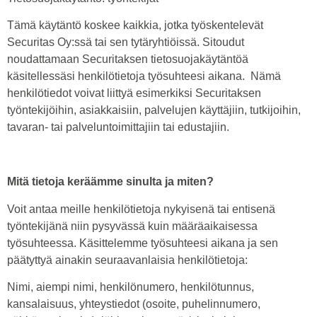
Tämä käytäntö koskee kaikkia, jotka työskentelevät
Securitas Oy:ssä tai sen tytäryhtiöissä. Sitoudut
noudattamaan Securitaksen tietosuojakäytäntöä
käsitellessäsi henkilötietoja työsuhteesi aikana. Nämä
henkilötiedot voivat liittyä esimerkiksi Securitaksen
työntekijöihin, asiakkaisiin, palvelujen käyttäjiin, tutkijoihin,
tavaran- tai palveluntoimittajiin tai edustajiin.
Mitä tietoja keräämme sinulta ja miten?
Voit antaa meille henkilötietoja nykyisenä tai entisenä
työntekijänä niin pysyvässä kuin määräaikaisessa
työsuhteessa. Käsittelemme työsuhteesi aikana ja sen
päätyttyä ainakin seuraavanlaisia henkilötietoja:
Nimi, aiempi nimi, henkilönumero, henkilötunnus,
kansalaisuus, yhteystiedot (osoite, puhelinnumero,