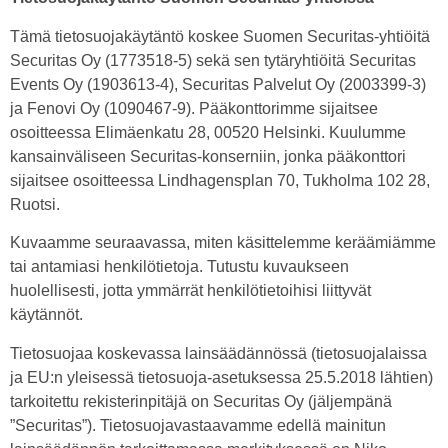
Tämä tietosuojakäytäntö koskee Suomen Securitas-yhtiöitä
Securitas Oy (1773518-5) sekä sen tytäryhtiöitä Securitas
Events Oy (1903613-4), Securitas Palvelut Oy (2003399-3)
ja Fenovi Oy (1090467-9). Pääkonttorimme sijaitsee
osoitteessa Elimäenkatu 28, 00520 Helsinki. Kuulumme
kansainväliseen Securitas-konserniin, jonka pääkonttori
sijaitsee osoitteessa Lindhagensplan 70, Tukholma 102 28,
Ruotsi.
Kuvaamme seuraavassa, miten käsittelemme keräämiämme
tai antamiasi henkilötietoja. Tutustu kuvaukseen
huolellisesti, jotta ymmärrät henkilötietoihisi liittyvät
käytännöt.
Tietosuojaa koskevassa lainsäädännössä (tietosuojalaissa
ja EU:n yleisessä tietosuoja-asetuksessa 25.5.2018 lähtien)
tarkoitettu rekisterinpitäjä on Securitas Oy (jäljempänä
”Securitas”). Tietosuojavastaavamme edellä mainitun