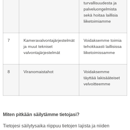
turvallisuudesta ja
palveluongelmista
sekä hoitaa laillisia
liiketoimiamme
7
Kameravalvontajärjestelmät
Voidaksemme toimia
ja muut tekniset
tehokkaasti laillisissa
valvontajärjestelmät
liiketoimissamme
8
Viranomaistahot
Voidaksemme
täyttää lakisääteiset
velvoitteemme
Miten pitkään säilytämme tietojasi?
Tietojesi säilytysaika riippuu tietojen lajista ja niiden