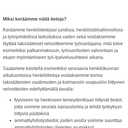
Miksi keräämme näitä tietoja?
Keräämme henkilötietojasi juridisia, henkilöstöhallinnollisia
ja työnjohdollisia tarkoituksia varten sekä voidaksemme
täyttää lakisääteiset velvoitteemme työnantajana, mitä tulee
esimerkiksi palkanmaksuun, työsuoritusten valvontaan ja
etujen myöntämiseen työ-/palvelusuhteesi aikana.
Saatamme käsitellä esimerkiksi seuraavia henkilökunnan
arkaluontoisia henkilötietoja voidaksemme toimia
lakisääteisten vaatimusten ja kolmansiin osapuoliin liittyvien
velvoitteiden edellyttämällä tavalla:
fyysiseen tai henkiseen terveydentilaan liittyvät tiedot,
jotta voimme seurata sairauslomia ja tehdä työkykyyn
liittyviä päätöksiä
ammattiyhdistystiedot, joiden avulla voimme suorittaa
ammattiyhdistysten jäsenten ay-maksut