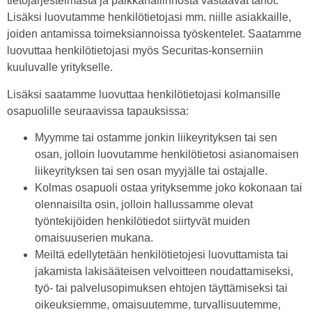
tietojärjestelmästä ja palkkahallinnosta vastaavat tahot.
Lisäksi luovutamme henkilötietojasi mm. niille asiakkaille,
joiden antamissa toimeksiannoissa työskentelet. Saatamme
luovuttaa henkilötietojasi myös Securitas-konserniin
kuuluvalle yritykselle.
Lisäksi saatamme luovuttaa henkilötietojasi kolmansille
osapuolille seuraavissa tapauksissa:
Myymme tai ostamme jonkin liikeyrityksen tai sen
osan, jolloin luovutamme henkilötietosi asianomaisen
liikeyrityksen tai sen osan myyjälle tai ostajalle.
Kolmas osapuoli ostaa yrityksemme joko kokonaan tai
olennaisilta osin, jolloin hallussamme olevat
työntekijöiden henkilötiedot siirtyvät muiden
omaisuuserien mukana.
Meiltä edellytetään henkilötietojesi luovuttamista tai
jakamista lakisääteisen velvoitteen noudattamiseksi,
työ- tai palvelusopimuksen ehtojen täyttämiseksi tai
oikeuksiemme, omaisuutemme, turvallisuutemme,