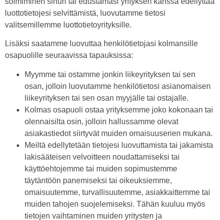
solmiminen sinun tai edustamasi yrityksen kanssa edellyttää
luottotietojesi selvittämistä, luovutamme tietosi
valitsemillemme luottotietoyrityksille.
Lisäksi saatamme luovuttaa henkilötietojasi kolmansille
osapuolille seuraavissa tapauksissa:
Myymme tai ostamme jonkin liikeyrityksen tai sen
osan, jolloin luovutamme henkilötietosi asianomaisen
liikeyrityksen tai sen osan myyjälle tai ostajalle.
Kolmas osapuoli ostaa yrityksemme joko kokonaan tai
olennaisilta osin, jolloin hallussamme olevat
asiakastiedot siirtyvät muiden omaisuuserien mukana.
Meiltä edellytetään tietojesi luovuttamista tai jakamista
lakisääteisen velvoitteen noudattamiseksi tai
käyttöehtojemme tai muiden sopimustemme
täytäntöön panemiseksi tai oikeuksiemme,
omaisuutemme, turvallisuutemme, asiakkaittemme tai
muiden tahojen suojelemiseksi. Tähän kuuluu myös
tietojen vaihtaminen muiden yritysten ja