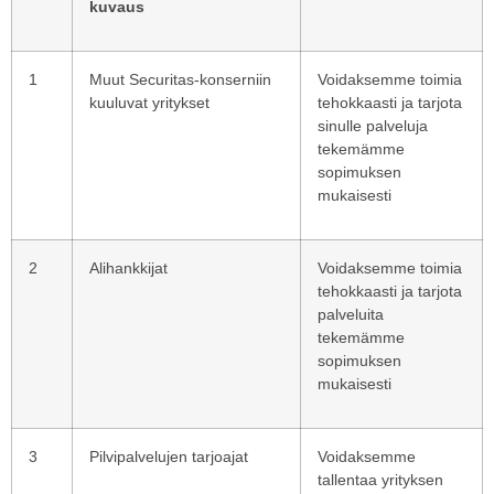
kuvaus
1
Muut Securitas-konserniin
Voidaksemme toimia
kuuluvat yritykset
tehokkaasti ja tarjota
sinulle palveluja
tekemämme
sopimuksen
mukaisesti
2
Alihankkijat
Voidaksemme toimia
tehokkaasti ja tarjota
palveluita
tekemämme
sopimuksen
mukaisesti
3
Pilvipalvelujen tarjoajat
Voidaksemme
tallentaa yrityksen