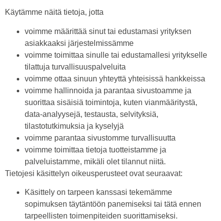
Käytämme näitä tietoja, jotta
voimme määrittää sinut tai edustamasi yrityksen
asiakkaaksi järjestelmissämme
voimme toimittaa sinulle tai edustamallesi yritykselle
tilattuja turvallisuuspalveluita
voimme ottaa sinuun yhteyttä yhteisissä hankkeissa
voimme hallinnoida ja parantaa sivustoamme ja
suorittaa sisäisiä toimintoja, kuten vianmääritystä,
data-analyysejä, testausta, selvityksiä,
tilastotutkimuksia ja kyselyjä
voimme parantaa sivustomme turvallisuutta
voimme toimittaa tietoja tuotteistamme ja
palveluistamme, mikäli olet tilannut niitä.
Tietojesi käsittelyn oikeusperusteet ovat seuraavat:
Käsittely on tarpeen kanssasi tekemämme
sopimuksen täytäntöön panemiseksi tai tätä ennen
tarpeellisten toimenpiteiden suorittamiseksi.