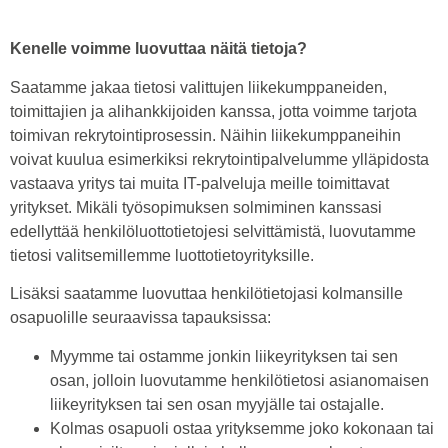
Kenelle voimme luovuttaa näitä tietoja?
Saatamme jakaa tietosi valittujen liikekumppaneiden,
toimittajien ja alihankkijoiden kanssa, jotta voimme tarjota
toimivan rekrytointiprosessin. Näihin liikekumppaneihin
voivat kuulua esimerkiksi rekrytointipalvelumme ylläpidosta
vastaava yritys tai muita IT-palveluja meille toimittavat
yritykset. Mikäli työsopimuksen solmiminen kanssasi
edellyttää henkilöluottotietojesi selvittämistä, luovutamme
tietosi valitsemillemme luottotietoyrityksille.
Lisäksi saatamme luovuttaa henkilötietojasi kolmansille
osapuolille seuraavissa tapauksissa:
Myymme tai ostamme jonkin liikeyrityksen tai sen
osan, jolloin luovutamme henkilötietosi asianomaisen
liikeyrityksen tai sen osan myyjälle tai ostajalle.
Kolmas osapuoli ostaa yrityksemme joko kokonaan tai