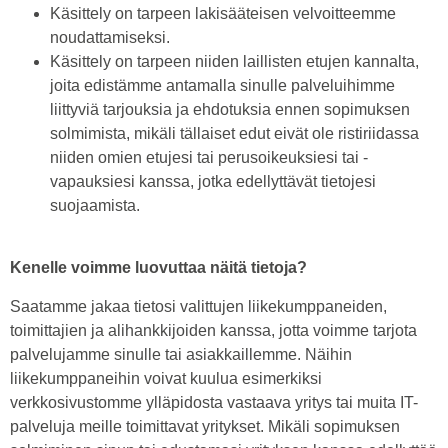
Käsittely on tarpeen lakisääteisen velvoitteemme
noudattamiseksi.
Käsittely on tarpeen niiden laillisten etujen kannalta,
joita edistämme antamalla sinulle palveluihimme
liittyviä tarjouksia ja ehdotuksia ennen sopimuksen
solmimista, mikäli tällaiset edut eivät ole ristiriidassa
niiden omien etujesi tai perusoikeuksiesi tai -
vapauksiesi kanssa, jotka edellyttävät tietojesi
suojaamista.
Kenelle voimme luovuttaa näitä tietoja?
Saatamme jakaa tietosi valittujen liikekumppaneiden,
toimittajien ja alihankkijoiden kanssa, jotta voimme tarjota
palvelujamme sinulle tai asiakkaillemme. Näihin
liikekumppaneihin voivat kuulua esimerkiksi
verkkosivustomme ylläpidosta vastaava yritys tai muita IT-
palveluja meille toimittavat yritykset. Mikäli sopimuksen