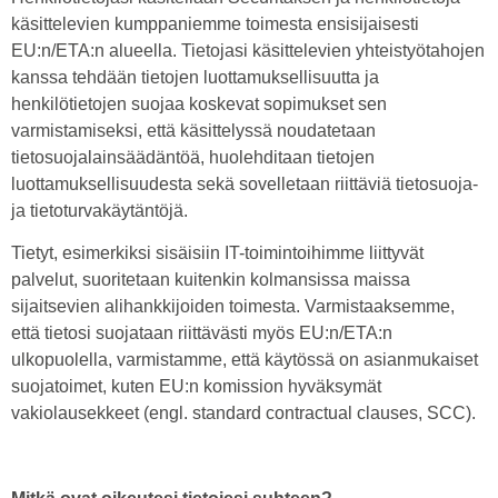
käsittelevien kumppaniemme toimesta ensisijaisesti
EU:n/ETA:n alueella. Tietojasi käsittelevien yhteistyötahojen
kanssa tehdään tietojen luottamuksellisuutta ja
henkilötietojen suojaa koskevat sopimukset sen
varmistamiseksi, että käsittelyssä noudatetaan
tietosuojalainsäädäntöä, huolehditaan tietojen
luottamuksellisuudesta sekä sovelletaan riittäviä tietosuoja-
ja tietoturvakäytäntöjä.
Tietyt, esimerkiksi sisäisiin IT-toimintoihimme liittyvät
palvelut, suoritetaan kuitenkin kolmansissa maissa
sijaitsevien alihankkijoiden toimesta. Varmistaaksemme,
että tietosi suojataan riittävästi myös EU:n/ETA:n
ulkopuolella, varmistamme, että käytössä on asianmukaiset
suojatoimet, kuten EU:n komission hyväksymät
vakiolausekkeet (engl. standard contractual clauses, SCC).