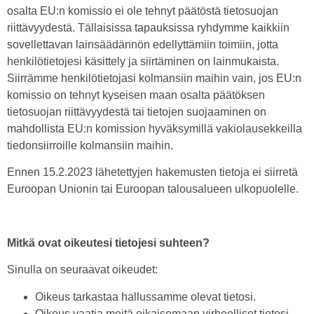
osalta EU:n komissio ei ole tehnyt päätöstä tietosuojan
riittävyydestä. Tällaisissa tapauksissa ryhdymme kaikkiin
sovellettavan lainsäädännön edellyttämiin toimiin, jotta
henkilötietojesi käsittely ja siirtäminen on lainmukaista.
Siirrämme henkilötietojasi kolmansiin maihin vain, jos EU:n
komissio on tehnyt kyseisen maan osalta päätöksen
tietosuojan riittävyydestä tai tietojen suojaaminen on
mahdollista EU:n komission hyväksymillä vakiolausekkeilla
tiedonsiirroille kolmansiin maihin.
Ennen 15.2.2023 lähetettyjen hakemusten tietoja ei siirretä
Euroopan Unionin tai Euroopan talousalueen ulkopuolelle.
Mitkä ovat oikeutesi tietojesi suhteen?
Sinulla on seuraavat oikeudet:
Oikeus tarkastaa hallussamme olevat tietosi.
Oikeus vaatia meitä oikaisemaan virheelliset tietosi