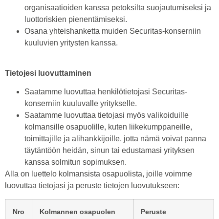
organisaatioiden kanssa petoksilta suojautumiseksi ja
luottoriskien pienentämiseksi.
Osana yhteishanketta muiden Securitas-konserniin
kuuluvien yritysten kanssa.
Tietojesi luovuttaminen
Saatamme luovuttaa henkilötietojasi Securitas-
konserniin kuuluvalle yritykselle.
Saatamme luovuttaa tietojasi myös valikoiduille
kolmansille osapuolille, kuten liikekumppaneille,
toimittajille ja alihankkijoille, jotta nämä voivat panna
täytäntöön heidän, sinun tai edustamasi yrityksen
kanssa solmitun sopimuksen.
Alla on luettelo kolmansista osapuolista, joille voimme
luovuttaa tietojasi ja peruste tietojen luovutukseen:
Nro
Kolmannen osapuolen
Peruste