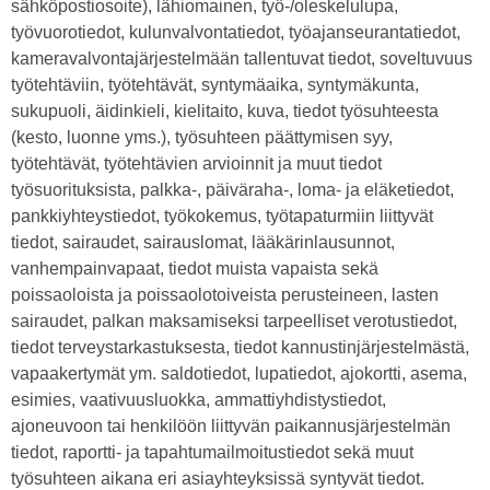
sähköpostiosoite), lähiomainen, työ-/oleskelulupa,
työvuorotiedot, kulunvalvontatiedot, työajanseurantatiedot,
kameravalvontajärjestelmään tallentuvat tiedot, soveltuvuus
työtehtäviin, työtehtävät, syntymäaika, syntymäkunta,
sukupuoli, äidinkieli, kielitaito, kuva, tiedot työsuhteesta
(kesto, luonne yms.), työsuhteen päättymisen syy,
työtehtävät, työtehtävien arvioinnit ja muut tiedot
työsuorituksista, palkka-, päiväraha-, loma- ja eläketiedot,
pankkiyhteystiedot, työkokemus, työtapaturmiin liittyvät
tiedot, sairaudet, sairauslomat, lääkärinlausunnot,
vanhempainvapaat, tiedot muista vapaista sekä
poissaoloista ja poissaolotoiveista perusteineen, lasten
sairaudet, palkan maksamiseksi tarpeelliset verotustiedot,
tiedot terveystarkastuksesta, tiedot kannustinjärjestelmästä,
vapaakertymät ym. saldotiedot, lupatiedot, ajokortti, asema,
esimies, vaativuusluokka, ammattiyhdistystiedot,
ajoneuvoon tai henkilöön liittyvän paikannusjärjestelmän
tiedot, raportti- ja tapahtumailmoitustiedot sekä muut
työsuhteen aikana eri asiayhteyksissä syntyvät tiedot.