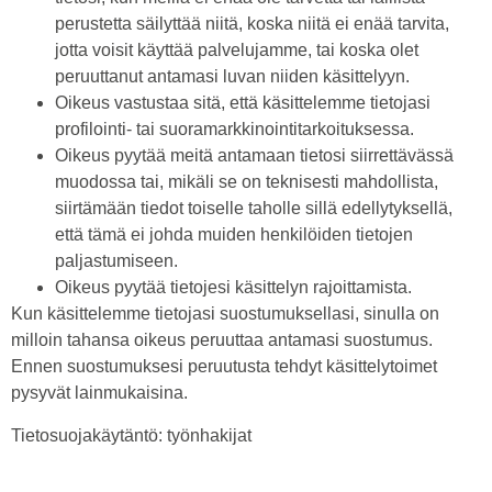
perustetta säilyttää niitä, koska niitä ei enää tarvita,
jotta voisit käyttää palvelujamme, tai koska olet
peruuttanut antamasi luvan niiden käsittelyyn.
Oikeus vastustaa sitä, että käsittelemme tietojasi
profilointi- tai suoramarkkinointitarkoituksessa.
Oikeus pyytää meitä antamaan tietosi siirrettävässä
muodossa tai, mikäli se on teknisesti mahdollista,
siirtämään tiedot toiselle taholle sillä edellytyksellä,
että tämä ei johda muiden henkilöiden tietojen
paljastumiseen.
Oikeus pyytää tietojesi käsittelyn rajoittamista.
Kun käsittelemme tietojasi suostumuksellasi, sinulla on
milloin tahansa oikeus peruuttaa antamasi suostumus.
Ennen suostumuksesi peruutusta tehdyt käsittelytoimet
pysyvät lainmukaisina.
Tietosuojakäytäntö: työnhakijat