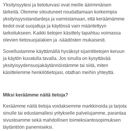
Yksityisyytesi ja tietoturvasi ovat meille äärimmäisen
tärkeitä. Olemme sitoutuneet noudattamaan korkeimpia
yksityisyysstandardeja ja varmistamaan, että keräämämme
tiedot ovat suojattuja ja käytössä vain määritettyyn
tarkoitukseen. Kaikki tietojen käsittely tapahtuu voimassa
olevien tietosuojalakien ja -säädösten mukaisesti.
Sovellustamme käyttämällä hyväksyt sijaintitietojen keruun
ja käytön kuvatulla tavalla. Jos sinulla on kysyttävää
yksityisyydensuojakäytännöistämme tai siitä, miten
käsittelemme henkilötietojasi, otathan meihin yhteyttä.
Miksi keräämme näitä tietoja?
Keräämme näitä tietoja voidaksemme markkinoida ja tarjota
sinulle tai edustamallesi yritykselle palvelujamme, parantaa
sivustoamme sekä mahdollisen toimeksiantosopimuksen
täytäntöön panemiseksi.