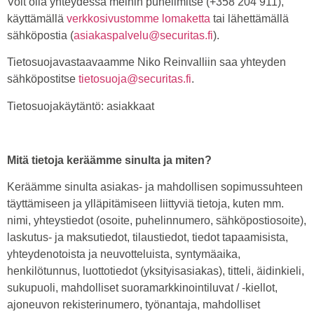
Voit olla yhteydessä meihin puhelimitse (+358 204 911),
käyttämällä
verkkosivustomme lomaketta
tai lähettämällä
sähköpostia (
asiakaspalvelu@securitas.fi
).
Tietosuojavastaavaamme Niko Reinvalliin saa yhteyden
sähköpostitse
tietosuoja@securitas.fi
.
Tietosuojakäytäntö: asiakkaat
Mitä tietoja keräämme sinulta ja miten?
Keräämme sinulta asiakas- ja mahdollisen sopimussuhteen
täyttämiseen ja ylläpitämiseen liittyviä tietoja, kuten mm.
nimi, yhteystiedot (osoite, puhelinnumero, sähköpostiosoite),
laskutus- ja maksutiedot, tilaustiedot, tiedot tapaamisista,
yhteydenotoista ja neuvotteluista, syntymäaika,
henkilötunnus, luottotiedot (yksityisasiakas), titteli, äidinkieli,
sukupuoli, mahdolliset suoramarkkinointiluvat / -kiellot,
ajoneuvon rekisterinumero, työnantaja, mahdolliset