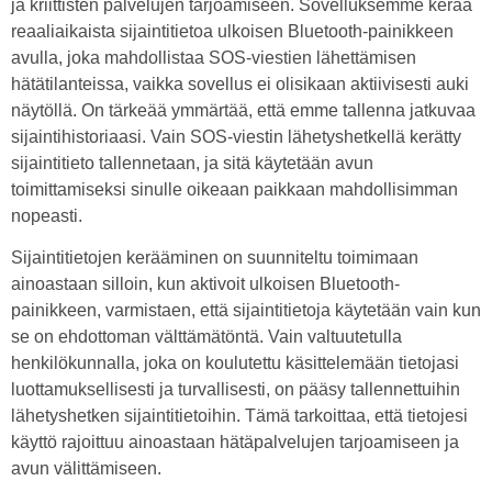
ja kriittisten palvelujen tarjoamiseen. Sovelluksemme kerää
reaaliaikaista sijaintitietoa ulkoisen Bluetooth-painikkeen
avulla, joka mahdollistaa SOS-viestien lähettämisen
hätätilanteissa, vaikka sovellus ei olisikaan aktiivisesti auki
näytöllä. On tärkeää ymmärtää, että emme tallenna jatkuvaa
sijaintihistoriaasi. Vain SOS-viestin lähetyshetkellä kerätty
sijaintitieto tallennetaan, ja sitä käytetään avun
toimittamiseksi sinulle oikeaan paikkaan mahdollisimman
nopeasti.
Sijaintitietojen kerääminen on suunniteltu toimimaan
ainoastaan silloin, kun aktivoit ulkoisen Bluetooth-
painikkeen, varmistaen, että sijaintitietoja käytetään vain kun
se on ehdottoman välttämätöntä. Vain valtuutetulla
henkilökunnalla, joka on koulutettu käsittelemään tietojasi
luottamuksellisesti ja turvallisesti, on pääsy tallennettuihin
lähetyshetken sijaintitietoihin. Tämä tarkoittaa, että tietojesi
käyttö rajoittuu ainoastaan hätäpalvelujen tarjoamiseen ja
avun välittämiseen.